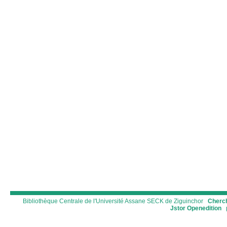
Bibliothèque Centrale de l'Université Assane SECK de Ziguinchor
Cherch
Jstor
Openedition