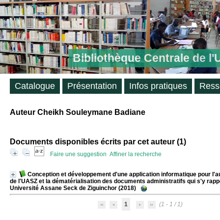
Bibliothèque Centrale de l
Catalogue
Présentation
Infos pratiques
Ress
Auteur Cheikh Souleymane Badiane
Documents disponibles écrits par cet auteur (
1
)
Faire une suggestion
Affiner la recherche
Conception et développement d'une application informatique pour l'a
de l'UASZ et la dématérialisation des documents administratifs qui s'y rapp
Université Assane Seck de Ziguinchor (2018)
1
(1 - 1 / 1)