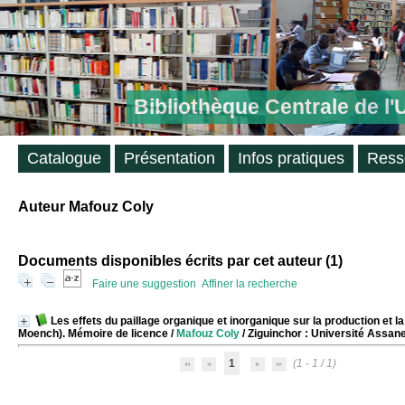
Bibliothèque Centrale de l
Catalogue
Présentation
Infos pratiques
Ress
Auteur Mafouz Coly
Documents disponibles écrits par cet auteur (
1
)
Faire une suggestion
Affiner la recherche
Les effets du paillage organique et inorganique sur la production e
Moench). Mémoire de licence
/
Mafouz Coly
/ Ziguinchor : Université Assan
1
(1 - 1 / 1)