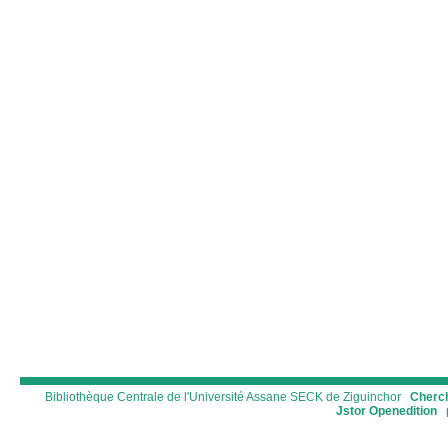
Bibliothèque Centrale de l'Université Assane SECK de Ziguinchor
Cherch
Jstor
Openedition