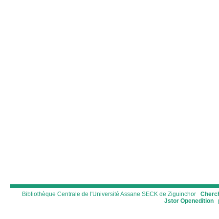
Bibliothèque Centrale de l'Université Assane SECK de Ziguinchor
Cherch
Jstor
Openedition