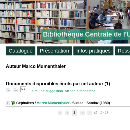
Bibliothèque Centrale de l
Catalogue
Présentation
Infos pratiques
Ress
Auteur Marco Mumenthaler
Documents disponibles écrits par cet auteur (
1
)
Faire une suggestion
Affiner la recherche
Céphalées
/
Marco Mumenthaler
/ Suisse : Sandoz (1980)
1
(1 - 1 / 1)