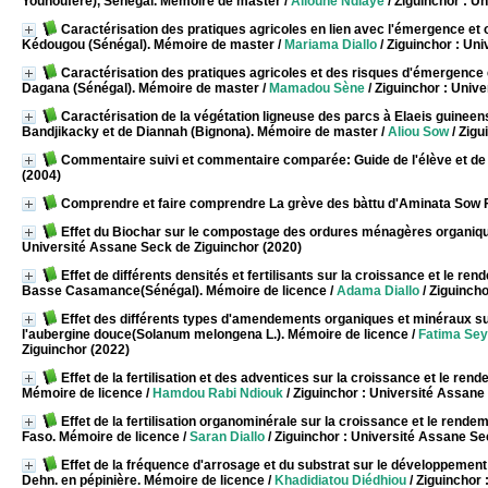
Younouféré), Sénégal. Mémoire de master
/
Alioune Ndiaye
/ Ziguinchor : U
Caractérisation des pratiques agricoles en lien avec l'émergence et
Kédougou (Sénégal). Mémoire de master
/
Mariama Diallo
/ Ziguinchor : Un
Caractérisation des pratiques agricoles et des risques d'émergenc
Dagana (Sénégal). Mémoire de master
/
Mamadou Sène
/ Ziguinchor : Univ
Caractérisation de la végétation ligneuse des parcs à Elaeis guinee
Bandjikacky et de Diannah (Bignona). Mémoire de master
/
Aliou Sow
/ Zigu
Commentaire suivi et commentaire comparée: Guide de l'élève et de 
(2004)
Comprendre et faire comprendre La grève des bàttu d'Aminata Sow F
Effet du Biochar sur le compostage des ordures ménagères organiq
Université Assane Seck de Ziguinchor (2020)
Effet de différents densités et fertilisants sur la croissance et le r
Basse Casamance(Sénégal). Mémoire de licence
/
Adama Diallo
/ Ziguinch
Effet des différents types d'amendements organiques et minéraux su
l'aubergine douce(Solanum melongena L.). Mémoire de licence
/
Fatima Sey
Ziguinchor (2022)
Effet de la fertilisation et des adventices sur la croissance et le 
Mémoire de licence
/
Hamdou Rabi Ndiouk
/ Ziguinchor : Université Assane
Effet de la fertilisation organominérale sur la croissance et le ren
Faso. Mémoire de licence
/
Saran Diallo
/ Ziguinchor : Université Assane Se
Effet de la fréquence d'arrosage et du substrat sur le développement
Dehn. en pépinière. Mémoire de licence
/
Khadidiatou Diédhiou
/ Ziguinchor