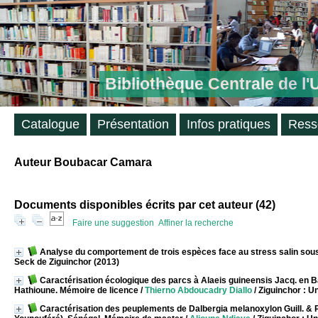
Bibliothèque Centrale de l
Catalogue
Présentation
Infos pratiques
Ress
Auteur Boubacar Camara
Documents disponibles écrits par cet auteur (
42
)
Faire une suggestion
Affiner la recherche
Analyse du comportement de trois espèces face au stress salin sou
Seck de Ziguinchor (2013)
Caractérisation écologique des parcs à Alaeis guineensis Jacq. en
Hathioune. Mémoire de licence
/
Thierno Abdoucadry Diallo
/ Ziguinchor : U
Caractérisation des peuplements de Dalbergia melanoxylon Guill. & P