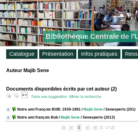
Bibliothèque Centrale de l
Catalogue
Présentation
Infos pratiques
Ress
Auteur Majib Sene
Documents disponibles écrits par cet auteur (
2
)
Faire une suggestion
Affiner la recherche
Notre ami François BOB: 1939-1991
/
Majib Sene
/ Senesperts (201)
Notre ami françois Bob
/
Majib Sene
/ Senesperts (2013)
1
(1 - 2 / 2)