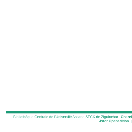
Bibliothèque Centrale de l'Université Assane SECK de Ziguinchor
Cherch
Jstor
Openedition