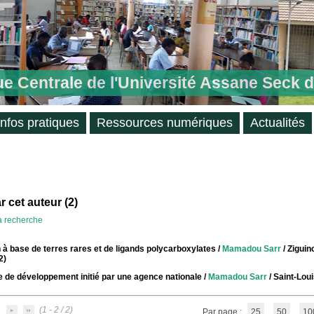
ue Centrale de l'Université Assane Seck 
Infos pratiques
Ressources numériques
Actualités
 cet auteur (
2
)
la recherche
à base de terres rares et de ligands polycarboxylates
/
Mamadou Sarr
/ Ziguin
2)
le de développement initié par une agence nationale
/
Mamadou Sarr
/ Saint-Lou
(1 - 2 / 2)
Par page :
25
50
10