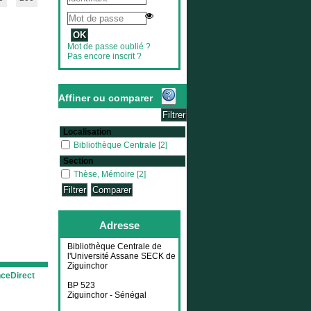
Mot de passe oublié ?
Pas encore inscrit ?
Affiner ou comparer
Localisation
Bibliothèque Centrale
Bibliothèque Centrale
[2]
Section
Thèse, Mémoire
Thèse, Mémoire
[2]
Adresse
Bibliothèque Centrale de
l'Université Assane SECK de
Ziguinchor
nceDirect
BP 523
Ziguinchor - Sénégal