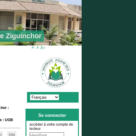
de Ziguinchor
A-
A
A+
chor :
Se connecter
is : UGB
accéder à votre compte de
lecteur
0
200