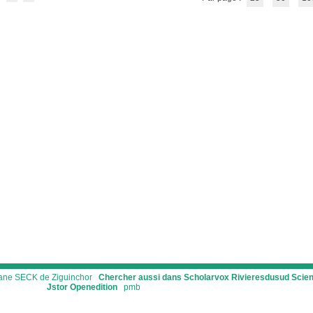
ssane SECK de Ziguinchor
Chercher aussi dans Scholarvox
Rivieresdusud
Scie
Jstor
Openedition
pmb