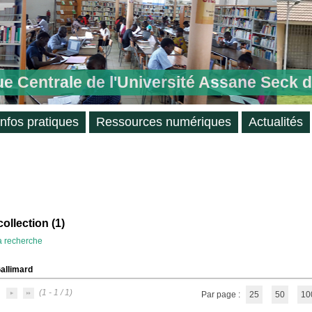
ue Centrale de l'Université Assane Seck 
Infos pratiques
Ressources numériques
Actualités
ollection (
1
)
la recherche
allimard
(1 - 1 / 1)
Par page :
25
50
10