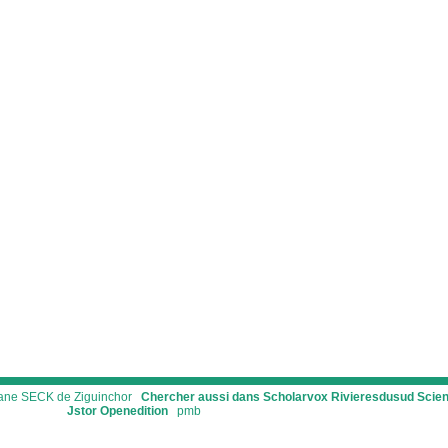
ssane SECK de Ziguinchor
Chercher aussi dans Scholarvox
Rivieresdusud
Scie
Jstor
Openedition
pmb