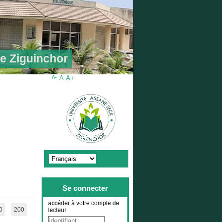
de Ziguinchor
A-
A
A+
Se connecter
accéder à votre compte de
0
200
lecteur