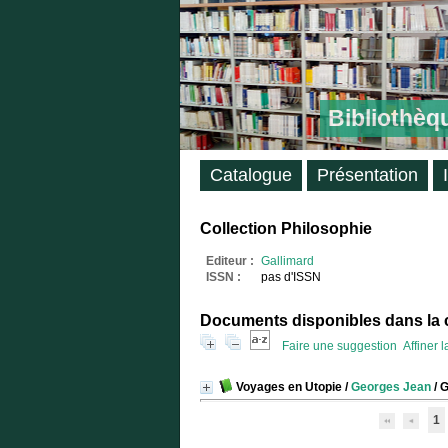
Bibliothèq
Catalogue
Présentation
Collection Philosophie
Editeur :
Gallimard
ISSN :
pas d'ISSN
Documents disponibles dans la c
Faire une suggestion
Affiner 
Voyages en Utopie
/
Georges Jean
/ G
1