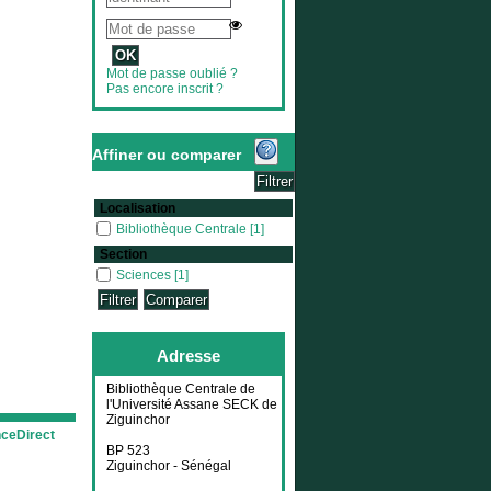
Mot de passe oublié ?
Pas encore inscrit ?
Affiner ou comparer
Localisation
Bibliothèque Centrale
Bibliothèque Centrale
[1]
Section
Sciences
Sciences
[1]
Adresse
Bibliothèque Centrale de
l'Université Assane SECK de
Ziguinchor
nceDirect
BP 523
Ziguinchor - Sénégal