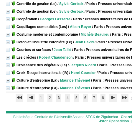
Contröle de gestion (Le)
/
Sylvie Gerbaix
/ Paris : Presses universita
Contröle de gestion (Le)
/
Sylvie Gerbaix
/ Paris : Presses universita
Coopération
/
Georges Lasserre
/ Paris : Presses universitaires de 
Coquillages comestibles (Les)
/
Albert Boyer
/ Paris : Presses univer
Costume moderne et contemporaine
/
Michèle Beaulieu
/ Paris : Pre
Coton et l'industrie cotonière (Le)
/
Jean David
/ Paris : Presses univ
Courbes et surfaces
/
Jean Taillé
/ Paris : Presses universitaires de 
Les créoles
/
Robert Chaudenson
/ Paris : Presses universitaires de
Croissance des végétaux (La)
/
Jacques Ricard
/ Paris : Presses uni
Croix-Rouge Internationale (lA)
/
Henri Coursier
/ Paris : Presses uni
Culture d'entreprise (La)
/
Maurice Thèvenet
/ Paris : Presses univers
Culture d'entreprise (La)
/
Maurice Thèvenet
/ Paris : Presses univers
1
2
3
4
5
6
7
8
(
Bibliothèque Centrale de l'Université Assane SECK de Ziguinchor
Cherch
Jstor
Openedition