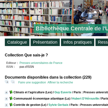
Bibliothèque Centrale de l
Catalogue
Présentation
Infos pratiques
Ress
Collection Que sais-je ?
Editeur :
Presses universitaires de France
ISSN :
pas d'ISSN
Documents disponibles dans la collection (
229
)
Faire une suggestion
Affiner la recherche
Climats et l'agriculture (Les)
/
Guy Euverte
/ Paris : Presses universi
Communauté économique atlantique (La)
/
Hubert D'Hérouville
/ Pari
Contröle de gestion (Le)
/
Sylvie Gerbaix
/ Paris : Presses universita