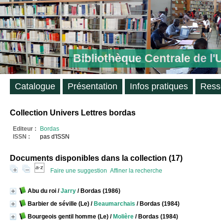
Bibliothèque Centrale de l
Catalogue
Présentation
Infos pratiques
Ress
Collection Univers Lettres bordas
Editeur :
Bordas
ISSN :
pas d'ISSN
Documents disponibles dans la collection (
17
)
Faire une suggestion
Affiner la recherche
Abu du roi
/
Jarry
/ Bordas (1986)
Barbier de séville (Le)
/
Beaumarchais
/ Bordas (1984)
Bourgeois gentil homme (Le)
/
Molière
/ Bordas (1984)