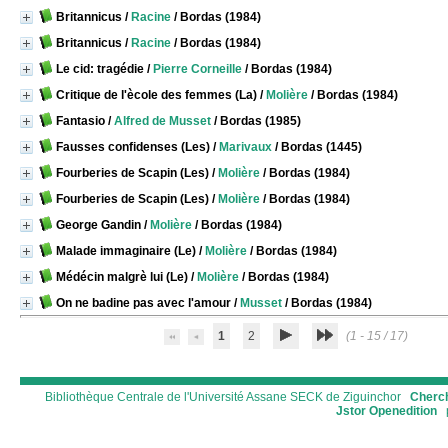
Britannicus
/
Racine
/ Bordas (1984)
Britannicus
/
Racine
/ Bordas (1984)
Le cid: tragédie
/
Pierre Corneille
/ Bordas (1984)
Critique de l'ècole des femmes (La)
/
Molière
/ Bordas (1984)
Fantasio
/
Alfred de Musset
/ Bordas (1985)
Fausses confidenses (Les)
/
Marivaux
/ Bordas (1445)
Fourberies de Scapin (Les)
/
Molière
/ Bordas (1984)
Fourberies de Scapin (Les)
/
Molière
/ Bordas (1984)
George Gandin
/
Molière
/ Bordas (1984)
Malade immaginaire (Le)
/
Molière
/ Bordas (1984)
Médécin malgrè lui (Le)
/
Molière
/ Bordas (1984)
On ne badine pas avec l'amour
/
Musset
/ Bordas (1984)
1
2
(1 - 15 / 17)
Bibliothèque Centrale de l'Université Assane SECK de Ziguinchor
Cherch
Jstor
Openedition