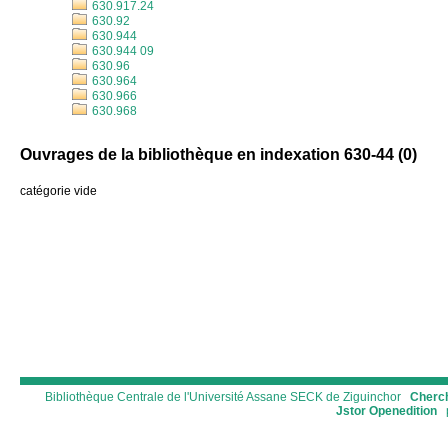
630.917.24
630.92
630.944
630.944 09
630.96
630.964
630.966
630.968
Ouvrages de la bibliothèque en indexation 630-44 (
0
)
catégorie vide
Bibliothèque Centrale de l'Université Assane SECK de Ziguinchor
Cherch
Jstor
Openedition