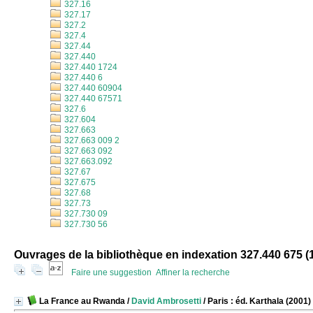
327.16
327.17
327.2
327.4
327.44
327.440
327.440 1724
327.440 6
327.440 60904
327.440 67571
327.6
327.604
327.663
327.663 009 2
327.663 092
327.663.092
327.67
327.675
327.68
327.73
327.730 09
327.730 56
Ouvrages de la bibliothèque en indexation 327.440 675 (
Faire une suggestion
Affiner la recherche
La France au Rwanda
/
David Ambrosetti
/ Paris : éd. Karthala (2001)