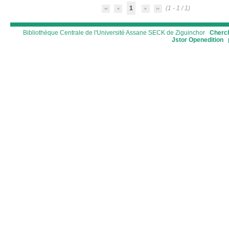
1
(1 - 1 / 1)
Bibliothèque Centrale de l'Université Assane SECK de Ziguinchor
Cherch
Jstor
Openedition