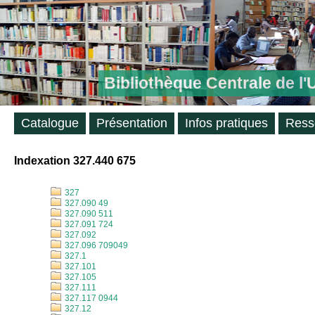
Bibliothèque Centrale de l
Catalogue
Présentation
Infos pratiques
Ress
Indexation 327.440 675
327
327.090 49
327.090 511
327.091 724
327.092
327.096 709049
327.1
327.101
327.105
327.111
327.117 0944
327.12