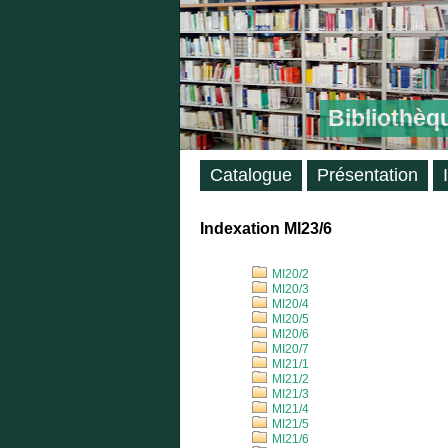
Bibliothèq
Catalogue
Présentation
Indexation MI23/6
MI20/2
MI20/3
MI20/4
MI20/5
MI20/6
MI20/7
MI21/1
MI21/2
MI21/3
MI21/4
MI21/5
MI21/6