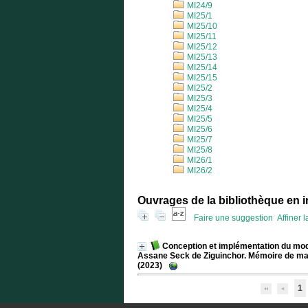
MI24/9
MI25/1
MI25/10
MI25/11
MI25/12
MI25/13
MI25/14
MI25/15
MI25/2
MI25/3
MI25/4
MI25/5
MI25/6
MI25/7
MI25/8
MI26/1
MI26/2
Ouvrages de la bibliothèque en i
Faire une suggestion
Affiner 
Conception et implémentation du modul
Assane Seck de Ziguinchor. Mémoire de mas
(2023)
1