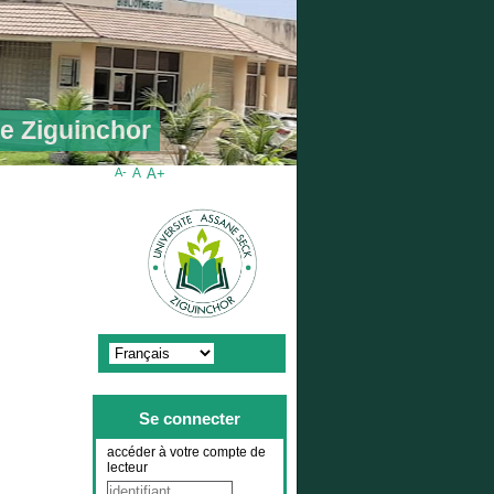
de Ziguinchor
A-
A
A+
Se connecter
accéder à votre compte de
lecteur