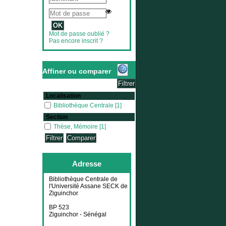
Mot de passe oublié ?
Pas encore inscrit ?
Affiner ou comparer
Localisation
Bibliothèque Centrale
Bibliothèque Centrale
[1]
Section
Thèse, Mémoire
Thèse, Mémoire
[1]
Adresse
Bibliothèque Centrale de
l'Université Assane SECK de
Ziguinchor
BP 523
Ziguinchor - Sénégal