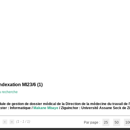
ndexation MI23/6 (
1
)
la recherche
e de gestion de dossier médical de la Direction de la médecine du travail de l
ter : Informatique
/
Makane Mbaye
/ Ziguinchor : Université Assane Seck de Z
(1 - 1 / 1)
Par page :
25
50
10