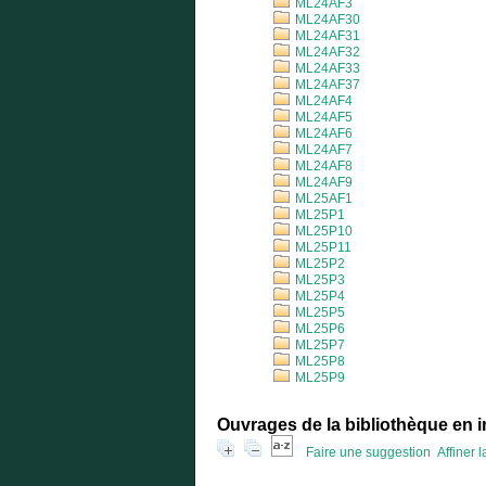
ML24AF3
ML24AF30
ML24AF31
ML24AF32
ML24AF33
ML24AF37
ML24AF4
ML24AF5
ML24AF6
ML24AF7
ML24AF8
ML24AF9
ML25AF1
ML25P1
ML25P10
ML25P11
ML25P2
ML25P3
ML25P4
ML25P5
ML25P6
ML25P7
ML25P8
ML25P9
Ouvrages de la bibliothèque en 
Faire une suggestion
Affiner 