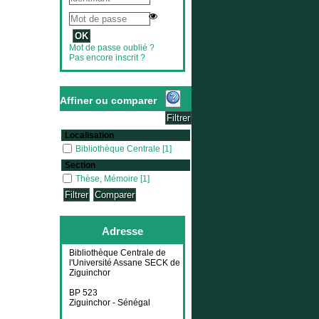
Mot de passe oublié ?
Pas encore inscrit ?
Affiner ou comparer
Localisation
Bibliothèque Centrale
Bibliothèque Centrale
[1]
Section
Thèse, Mémoire
Thèse, Mémoire
[1]
Adresse
Bibliothèque Centrale de
l'Université Assane SECK de
Ziguinchor
BP 523
Ziguinchor - Sénégal