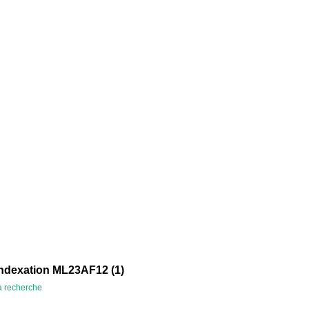
indexation ML23AF12 (
1
)
la recherche