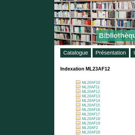
Bibliothèq
Catalogue
Présentation
Indexation ML23AF12
ML20AF10
ML20AF11
ML20AF12
ML20AF13
ML20AF14
ML20AF15
ML20AF16
ML20AF17
ML20AF18
ML20AF19
ML20AF2
ML20AF20