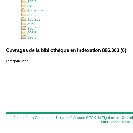
896.2
896.3
896.300 8
896.32
896.392
896.392 2
896.4
896.6
896.8
Ouvrages de la bibliothèque en indexation 896.303 (
0
)
catégorie vide
Bibliothèque Centrale de l'Université Assane SECK de Ziguinchor
Cherch
Jstor
Openedition