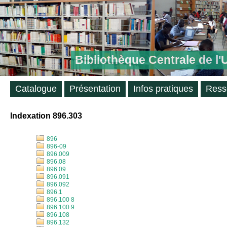
Bibliothèque Centrale de l
Catalogue
Présentation
Infos pratiques
Ress
Indexation 896.303
896
896-09
896.009
896.08
896.09
896.091
896.092
896.1
896.100 8
896.100 9
896.108
896.132