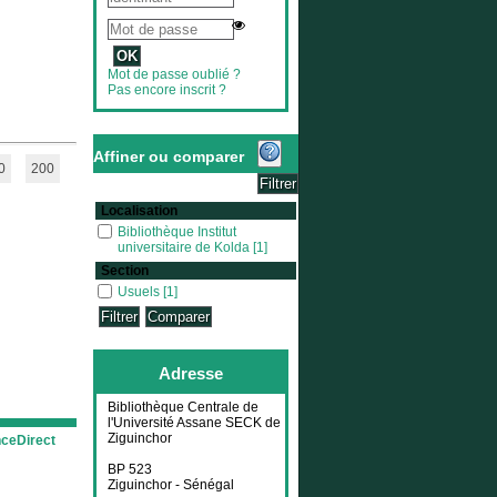
Mot de passe oublié ?
Pas encore inscrit ?
Affiner ou comparer
0
200
Localisation
Bibliothèque Institut universitaire de Kolda
Bibliothèque Institut
universitaire de Kolda
[1]
Section
Usuels
Usuels
[1]
Adresse
Bibliothèque Centrale de
l'Université Assane SECK de
Ziguinchor
nceDirect
BP 523
Ziguinchor - Sénégal