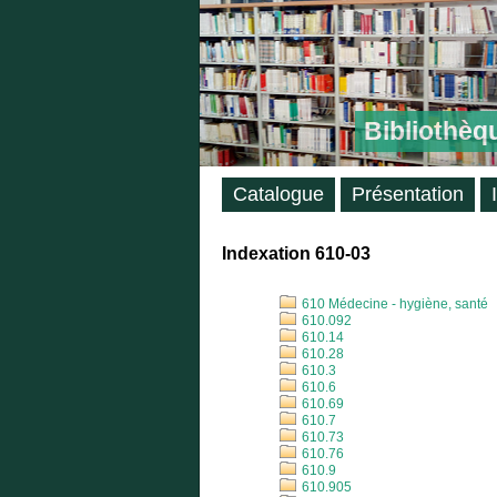
Bibliothèq
Catalogue
Présentation
Indexation 610-03
610 Médecine - hygiène, santé
610.092
610.14
610.28
610.3
610.6
610.69
610.7
610.73
610.76
610.9
610.905