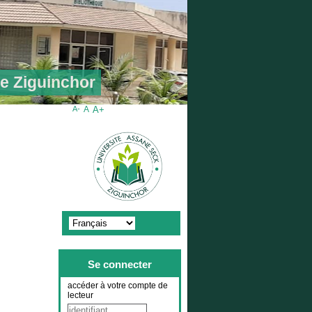
de Ziguinchor
A-
A
A+
Se connecter
accéder à votre compte de
lecteur