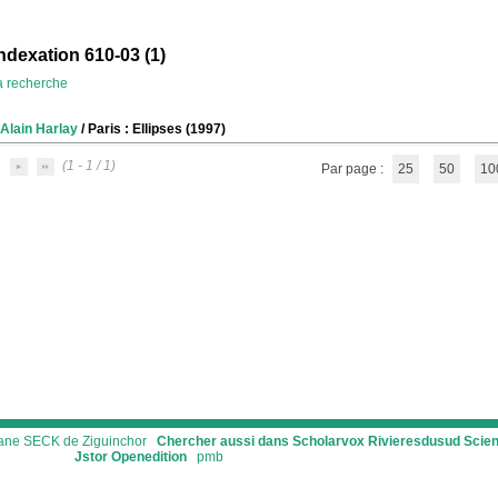
ndexation 610-03 (
1
)
la recherche
Alain Harlay
/ Paris : Ellipses (1997)
(1 - 1 / 1)
Par page :
25
50
10
ssane SECK de Ziguinchor
Chercher aussi dans Scholarvox
Rivieresdusud
Scie
Jstor
Openedition
pmb