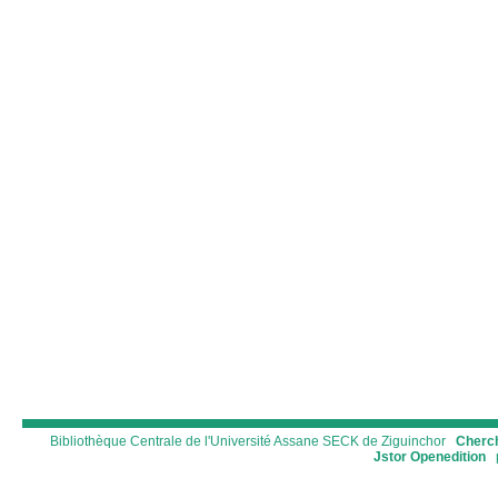
Bibliothèque Centrale de l'Université Assane SECK de Ziguinchor
Cherch
Jstor
Openedition