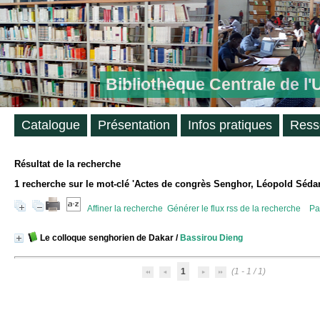
Bibliothèque Centrale de l
Catalogue
Présentation
Infos pratiques
Ress
Résultat de la recherche
1
recherche sur le mot-clé
'Actes de congrès Senghor, Léopold Sédar
Affiner la recherche
Générer le flux rss de la recherche
Pa
Le colloque senghorien de Dakar
/
Bassirou Dieng
1
(1 - 1 / 1)