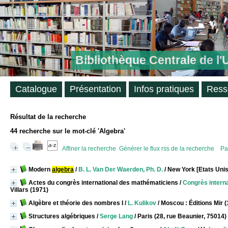
Bibliothèque Centrale de l
Catalogue
Présentation
Infos pratiques
Ress
Résultat de la recherche
44
recherche sur le mot-clé
'Algebra'
Affiner la recherche
Générer le flux rss de la recherche
Pa
Modern
algebra
/
B. L. Van Der Waerden, Ph. D.
/ New York [Etats Unis
Actes du congrès international des mathématiciens
/
Congrès interna
Villars (1971)
Algèbre et théorie des nombres I
/
L. Kulikov
/ Moscou : Éditions Mir 
Structures algébriques
/
Serge Lang
/ Paris (28, rue Beaunier, 75014) 