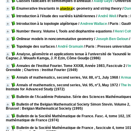
Classes radicales et semisimples d'anneaux
/
Aladji Gaye
/ Universi
Enumerative Invariants in
algebra
ic geometry and string theory
/
Dan
Introduction à l'étude des variétés kählériennes
/
André Weil
/ Paris 
Introduction à la topologie algébrique
/
Andrew Wallace
/ Paris : Gauth
Number theory. Volume I, Tools and diophantine equations
/
Henri Co
Onlinear models in noncommutative geometry
/
Joseph Ben Geloun
/
Topologie des surfaces
/
André Gramain
/ Paris : Presses universitai
Analyse, géométrie et applications tenue à l'université de Yaoundé 
Cagnac.J. Wouafo Kamga, J. P. Ezin, Côme Goudjo (1986)
Annales de l'Institut Fourier. Tome XXXIII, Année 1983, Fascicule 2
/
I
Grenoble ; Chartres : Institut Fourier (1949)
Annals of mathematics, second series, Vol. 88, n°1, July 1968
/
Arman
Annals of mathematics, second series, Vol. 95, n°3, May 1972
/
The In
Institute for Advanced Study (1972)
Bulletin de l'Académie Polonaise. Série des Sciences Mathématique
Bulletin of the Belgian Mathematical Society Simon Stevin. Volume 2,
Brussel : Belgian Mathematical Society (1995)
Bulletin de la Société Mathématique de France. Fasc. 4, tome 102, 19
mathématique de France (1974)
Bulletin de la Société Mathématique de France , fascicule 4, tome 10