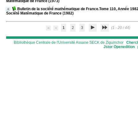
Matématique de France (1973)
Bulletin de la société mathématique de France.Tome 110, Année 1982
Société Matématique de France (1982)
1
2
3
(1 - 20 / 44)
Bibliothèque Centrale de l'Université Assane SECK de Ziguinchor
Cherch
Jstor
Openedition