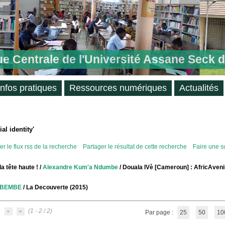
ue Centrale de l'Université Assane Seck 
Infos pratiques
Ressources numériques
Actualités
ial identity'
r le flux rss de la recherche
Partager le résultat de cette recherche
Faire une s
a tête haute !
/
Alexandre Kum'a Ndumbe
/ Douala IVè [Cameroun] : AfricAven
 MBEMBE
/ La Decouverte (2015)
(1 - 2 / 2)
Par page :
25
50
10