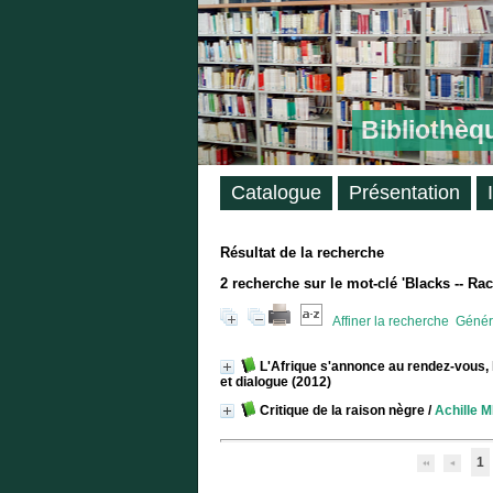
Bibliothèq
Catalogue
Présentation
Résultat de la recherche
2
recherche sur le mot-clé
'Blacks -- Rac
Affiner la recherche
Génére
L'Afrique s'annonce au rendez-vous, l
et dialogue (2012)
Critique de la raison nègre
/
Achille
1