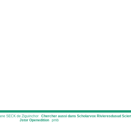
ssane SECK de Ziguinchor
Chercher aussi dans Scholarvox
Rivieresdusud
Scie
Jstor
Openedition
pmb