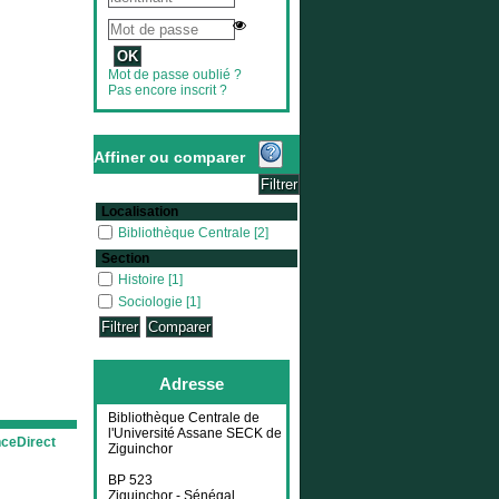
Mot de passe oublié ?
Pas encore inscrit ?
Affiner ou comparer
Localisation
Bibliothèque Centrale
Bibliothèque Centrale
[2]
Section
Histoire
Histoire
[1]
Sociologie
Sociologie
[1]
Adresse
Bibliothèque Centrale de
l'Université Assane SECK de
nceDirect
Ziguinchor
BP 523
Ziguinchor - Sénégal