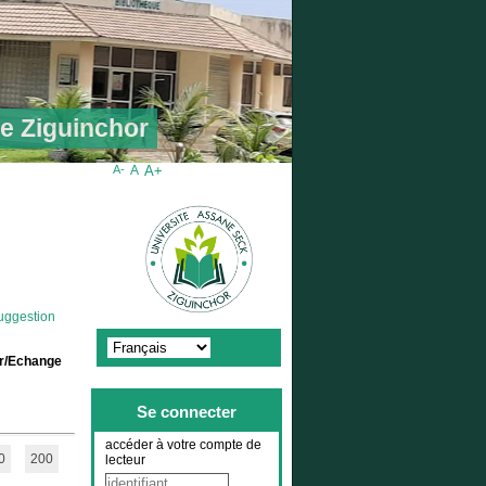
de Ziguinchor
A-
A
A+
uggestion
ir/Echange
Se connecter
accéder à votre compte de
0
200
lecteur