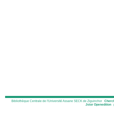
Bibliothèque Centrale de l'Université Assane SECK de Ziguinchor
Cherch
Jstor
Openedition