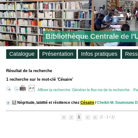
Bibliothèque Centrale de l
Catalogue
Présentation
Infos pratiques
Ress
Résultat de la recherche
1
recherche sur le mot-clé
'Césaire'
Affiner la recherche
Générer le flux rss de la recherche
Pa
Négritude, labilité et résilience chez
Césaire
/
Cheikh M. Soumoune D
1
(1 - 1 / 1)