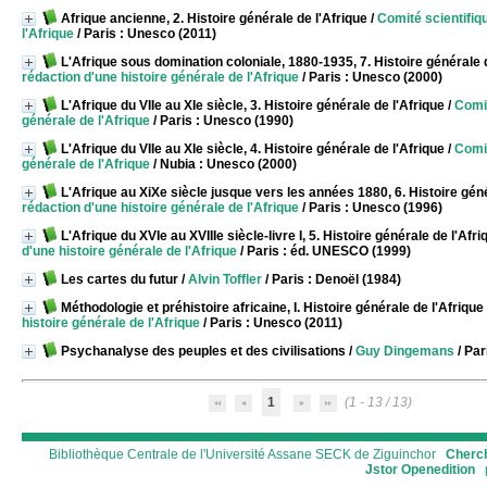
Afrique ancienne, 2. Histoire générale de l'Afrique
/
Comité scientifiqu
l'Afrique
/ Paris : Unesco (2011)
L'Afrique sous domination coloniale, 1880-1935, 7. Histoire générale 
rédaction d'une histoire générale de l'Afrique
/ Paris : Unesco (2000)
L'Afrique du VIIe au XIe siècle, 3. Histoire générale de l'Afrique
/
Comit
générale de l'Afrique
/ Paris : Unesco (1990)
L'Afrique du VIIe au XIe siècle, 4. Histoire générale de l'Afrique
/
Comit
générale de l'Afrique
/ Nubia : Unesco (2000)
L'Afrique au XiXe siècle jusque vers les années 1880, 6. Histoire géné
rédaction d'une histoire générale de l'Afrique
/ Paris : Unesco (1996)
L'Afrique du XVIe au XVIIIe siècle-livre I, 5. Histoire générale de l'Afri
d'une histoire générale de l'Afrique
/ Paris : éd. UNESCO (1999)
Les cartes du futur
/
Alvin Toffler
/ Paris : Denoël (1984)
Méthodologie et préhistoire africaine, I. Histoire générale de l'Afrique
histoire générale de l'Afrique
/ Paris : Unesco (2011)
Psychanalyse des peuples et des civilisations
/
Guy Dingemans
/ Par
1
(1 - 13 / 13)
Bibliothèque Centrale de l'Université Assane SECK de Ziguinchor
Cherch
Jstor
Openedition