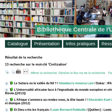
Bibliothèque Centrale de l
Catalogue
Présentation
Infos pratiques
Ress
Résultat de la recherche
13
recherche sur le mot-clé
'Civilization'
Affiner la recherche
Générer le flux rss de la recherche
Pa
Le Sahara ou la vallée du Nil ?
/
Aboubacry moussa Lam
/ Dakar : IF
L'Universalité africaine face à l'ingratitude du monde européen et sé
Bisola ([2013])
L'Afrique s'annonce au rendez-vous, la tête haute !
/
Alexandre Kum
et dialogue (2012)
Et Dieu créa les français
/
Louis-Bernard Robitaille
/ [Québec] : Louis