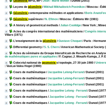
Géométrie
MPSI, MP
/
Jean - Marie Monier
/ Dunod (2003)
Leçons de
géométrie
/
Mikhail Mikhailovich Postnikov
/ Moscou : Édit
Géométrie
contemporaine méthodes et applications
/
Boris Anatol'e
Géométrie
supérieure
/
N. Efimov
/ Moscou : Éditions Mir (1981)
A history of geometrical methods
/
Julian Coolidge
/ New York ; Mineo
Actes du congrès international des mathématiciens
/
Congrès interna
Villars (1971)
L'enseignement de la
géométrie
/
Gustave Choquet
/ Paris : Hermann
Differential geometry
/
S. S. Chern
/ American Mathematical Society 
Actes du séminaire du Groupe Interafricain de Recherche en Analys
de mathématiques pures et appliquées
/ F. Cagnac.J. Wouafo Kamga, J. P. 
Colocviul national de
geometrie
si topologie, 27-30 juin 1980
/
Univers
: VasLui-Valea Hogel (1980)
Cours de mathématique
/
Jacqueline Lelong-Ferrand
/ Dunod (2001)
Cours de mathématique
/
Jacqueline Lelong-Ferrand
/ Dunod (2001)
Cours de mathématique
/
Jacqueline Lelong-Ferrand
/ Dunod (2001)
Cours de mathématiques
/
Jacqueline Lelong - Ferrand
/ Dunod (1977
Cours de mathématiques
/
Jacqueline Lelong - Ferrand
/ Dunod (1977
Cours de mathématiques
/
Jacqueline Lelong - Ferrand
/ Dunod (1977