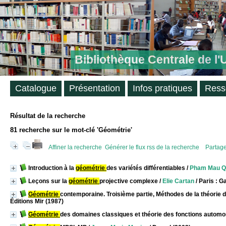
Bibliothèque Centrale de l
Catalogue
Présentation
Infos pratiques
Ress
Résultat de la recherche
81
recherche sur le mot-clé
'Géométrie'
Affiner la recherche
Générer le flux rss de la recherche
Partage
Introduction à la
géométrie
des variétés différentiables
/
Pham Mau Q
Leçons sur la
géométrie
projective complexe
/
Elie Cartan
/ Paris : G
Géométrie
contemporaine. Troisième partie, Méthodes de la théorie d
Éditions Mir (1987)
Géométrie
des domaines classiques et théorie des fonctions autom