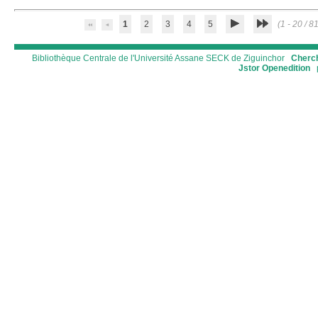
1
2
3
4
5
(1 - 20 / 81
Bibliothèque Centrale de l'Université Assane SECK de Ziguinchor
Cherch
Jstor
Openedition