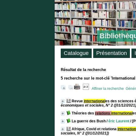
Bibliothèq
Catalogue
Présentation
Résultat de la recherche
5
recherche sur le mot-clé
'International
Affiner la recherche
Génére
Revue
international
es des sciences 
économiques et sociales, N° 2 ([01/12/2021]
Théories des
relations
international
e
La guerre des Bush
/
éric Laurent
/ [P
Afrique, Covid et relationa
internation
sociales, N° 2 ([01/12/2021])