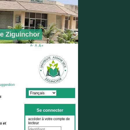
de Ziguinchor
A-
A
A+
uggestion
s
Se connecter
accéder à votre compte de
lecteur
s et