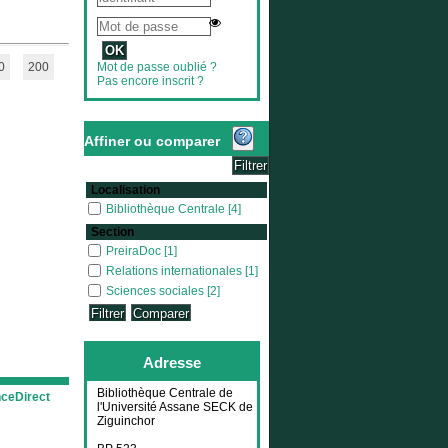
0
200
Mot de passe oublié ?
Pas encore inscrit ?
Affiner ou comparer
Localisation
Bibliothèque Centrale
Bibliothèque Centrale
[4]
Section
PreiraDoc
PreiraDoc
[1]
Relations internationales
Relations internationales
[1]
Sciences sociales
Sciences sociales
[2]
Adresse
Bibliothèque Centrale de
nceDirect
l'Université Assane SECK de
Ziguinchor