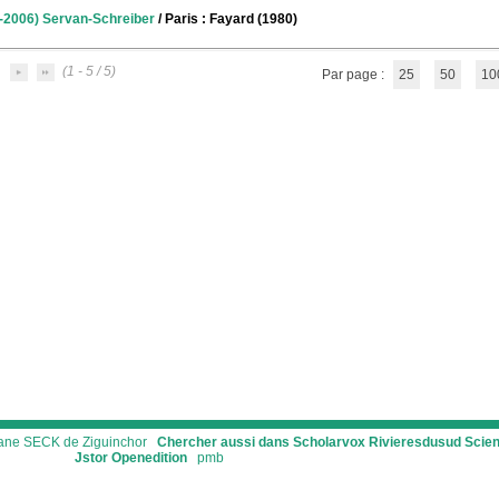
-2006) Servan-Schreiber
/ Paris : Fayard (1980)
(1 - 5 / 5)
Par page :
25
50
10
ssane SECK de Ziguinchor
Chercher aussi dans Scholarvox
Rivieresdusud
Scie
Jstor
Openedition
pmb