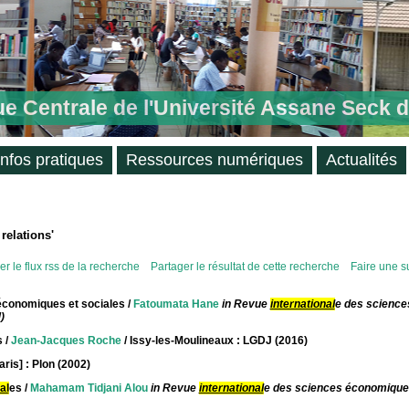
ue Centrale de l'Université Assane Seck 
Infos pratiques
Ressources numériques
Actualités
 relations'
r le flux rss de la recherche
Partager le résultat de cette recherche
Faire une s
économiques et sociales
/
Fatoumata Hane
in Revue
international
e des science
)
s
/
Jean-Jacques Roche
/ Issy-les-Moulineaux : LGDJ (2016)
aris] : Plon (2002)
al
es
/
Mahamam Tidjani Alou
in Revue
international
e des sciences économique