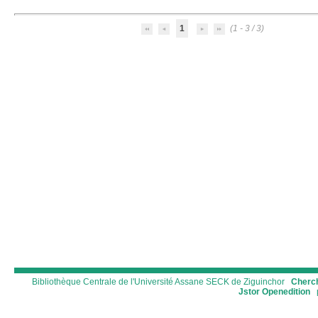
1
(1 - 3 / 3)
Bibliothèque Centrale de l'Université Assane SECK de Ziguinchor
Cherch
Jstor
Openedition