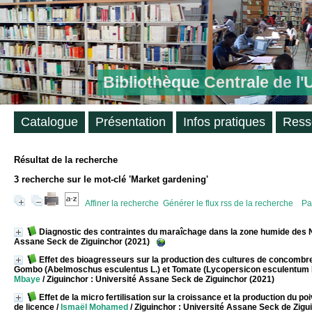
Bibliothèque Centrale de l
Catalogue
Présentation
Infos pratiques
Ress
Résultat de la recherche
3
recherche sur le mot-clé
'Market gardening'
Affiner la recherche
Générer le flux rss de la recherche
Pa
Diagnostic des contraintes du maraîchage dans la zone humide des 
Assane Seck de Ziguinchor (2021)
Effet des bioagresseurs sur la production des cultures de concombre
Gombo (Abelmoschus esculentus L.) et Tomate (Lycopersicon esculentum Mil
Mbaye
/ Ziguinchor : Université Assane Seck de Ziguinchor (2021)
Effet de la micro fertilisation sur la croissance et la production 
de licence
/
Ismaël Mohamed
/ Ziguinchor : Université Assane Seck de Zigu