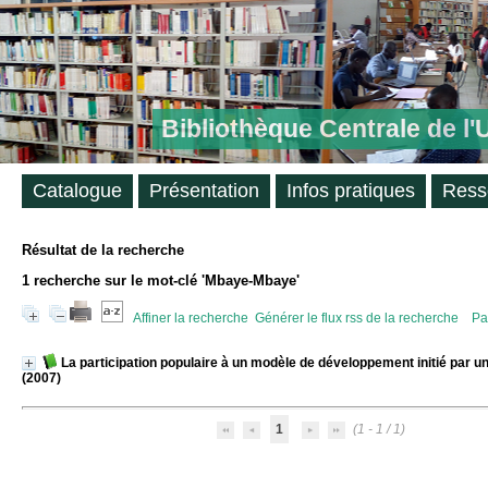
Bibliothèque Centrale de l
Catalogue
Présentation
Infos pratiques
Ress
Résultat de la recherche
1
recherche sur le mot-clé
'Mbaye-Mbaye'
Affiner la recherche
Générer le flux rss de la recherche
Pa
La participation populaire à un modèle de développement initié par u
(2007)
1
(1 - 1 / 1)