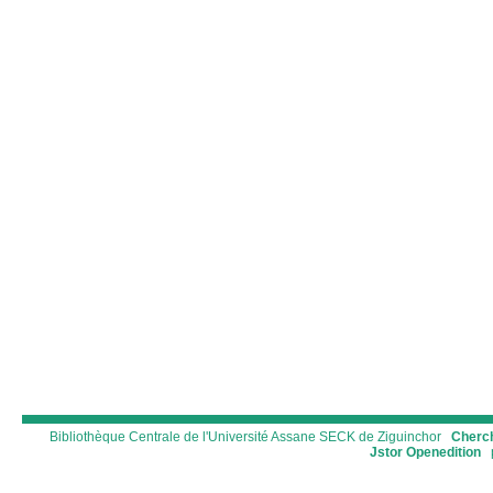
Bibliothèque Centrale de l'Université Assane SECK de Ziguinchor
Cherch
Jstor
Openedition