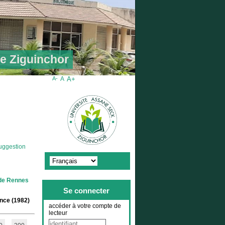
de Ziguinchor
A-
A
A+
uggestion
 de Rennes
Se connecter
ance (1982)
accéder à votre compte de
lecteur