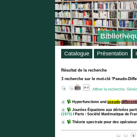
Bibliothèq
Catalogue
Présentation
Résultat de la recherche
3
recherche sur le mot-clé
'Pseudo-Diffe
Affiner la recherche
Génére
Hyperfunctions and
pseudo
-
different
Jourées Équations aux dérivées partie
(1975)
/ Paris : Société Matématique de Fra
Théorie spectrale pour des opérateur
1