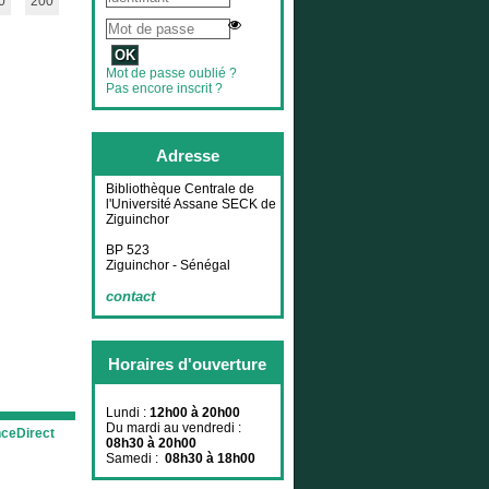
0
200
Mot de passe oublié ?
Pas encore inscrit ?
Adresse
Bibliothèque Centrale de
l'Université Assane SECK de
Ziguinchor
BP 523
Ziguinchor - Sénégal
contact
Horaires d'ouverture
Lundi :
12h00 à 20h00
Du mardi au vendredi :
nceDirect
08h30 à 20h00
Samedi :
08h30 à 18h00