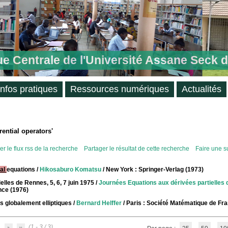
ue Centrale de l'Université Assane Seck 
Infos pratiques
Ressources numériques
Actualités
rential operators'
r le flux rss de la recherche
Partager le résultat de cette recherche
Faire une s
ial
equations
/
Hikosaburo Komatsu
/ New York : Springer-Verlag (1973)
lles de Rennes, 5, 6, 7 juin 1975
/
Journées Equations aux dérivées partielles
nce (1976)
s globalement elliptiques
/
Bernard Helffer
/ Paris : Société Matématique de Fr
(1 - 3 / 3)