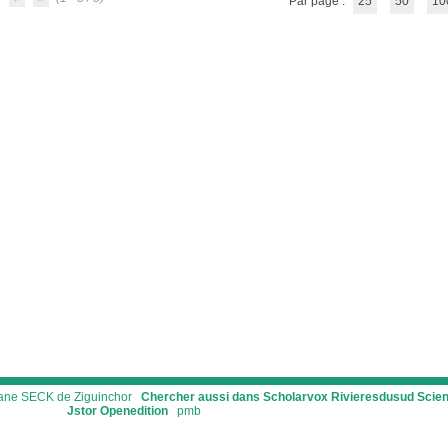
Par page :
25
50
10
ssane SECK de Ziguinchor
Chercher aussi dans Scholarvox
Rivieresdusud
Scie
Jstor
Openedition
pmb