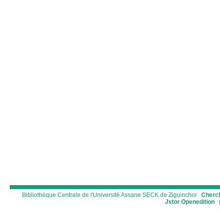
Bibliothèque Centrale de l'Université Assane SECK de Ziguinchor
Cherch
Jstor
Openedition