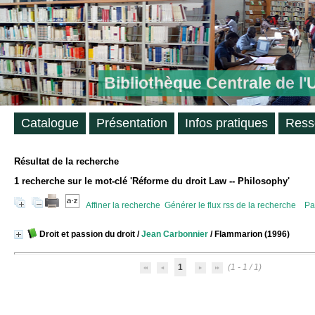
Bibliothèque Centrale de l
Catalogue
Présentation
Infos pratiques
Ress
Résultat de la recherche
1
recherche sur le mot-clé
'Réforme du droit Law -- Philosophy'
Affiner la recherche
Générer le flux rss de la recherche
Pa
Droit et passion du droit
/
Jean Carbonnier
/ Flammarion (1996)
1
(1 - 1 / 1)