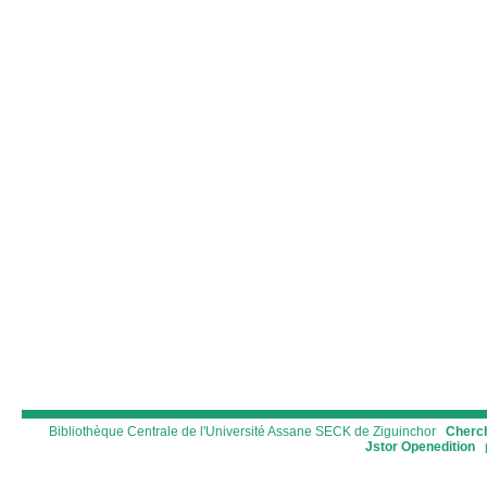
Bibliothèque Centrale de l'Université Assane SECK de Ziguinchor
Cherch
Jstor
Openedition