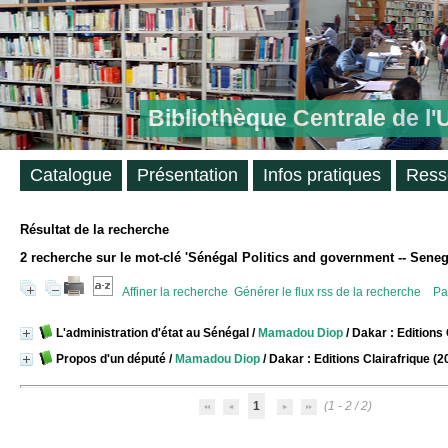
Bibliothèque Centrale de l
Catalogue
Présentation
Infos pratiques
Ress
Résultat de la recherche
2
recherche sur le mot-clé
'Sénégal Politics and government -- Seneg
Affiner la recherche
Générer le flux rss de la recherche
Pa
L'administration d'état au Sénégal
/
Mamadou Diop
/ Dakar : Editions 
Propos d'un député
/
Mamadou Diop
/ Dakar : Editions Clairafrique (2
1
(1 - 2 / 2)