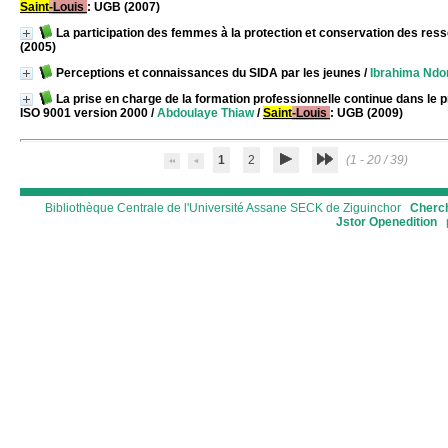
Saint
-
Louis
: UGB (2007)
La participation des femmes à la protection et conservation des res
(2005)
Perceptions et connaissances du SIDA par les jeunes
/
Ibrahima Ndo
La prise en charge de la formation professionnelle continue dans le 
ISO 9001 version 2000
/
Abdoulaye Thiaw
/
Saint
-
Louis
: UGB (2009)
1
2
(1 - 20 / 39)
Bibliothèque Centrale de l'Université Assane SECK de Ziguinchor
Cherch
Jstor
Openedition