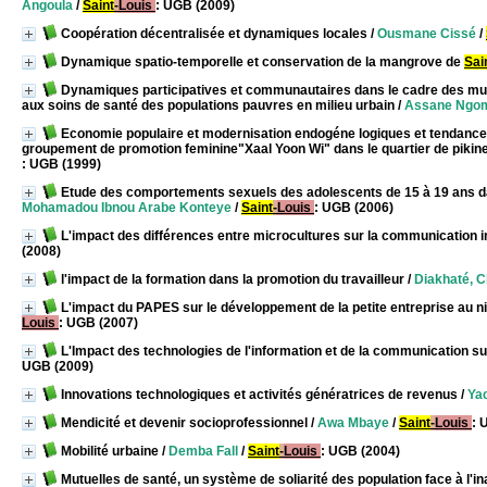
Angoula
/
Saint
-
Louis
: UGB (2009)
Coopération décentralisée et dynamiques locales
/
Ousmane Cissé
/
Dynamique spatio-temporelle et conservation de la mangrove de
Sai
Dynamiques participatives et communautaires dans le cadre des mutue
aux soins de santé des populations pauvres en milieu urbain
/
Assane Ngo
Economie populaire et modernisation endogéne logiques et tendanc
groupement de promotion feminine"Xaal Yoon Wi" dans le quartier de pikin
: UGB (1999)
Etude des comportements sexuels des adolescents de 15 à 19 ans da
Mohamadou Ibnou Arabe Konteye
/
Saint
-
Louis
: UGB (2006)
L'impact des différences entre microcultures sur la communication i
(2008)
l'impact de la formation dans la promotion du travailleur
/
Diakhaté, C
L'impact du PAPES sur le développement de la petite entreprise au
Louis
: UGB (2007)
L'Impact des technologies de l'information et de la communication sur
UGB (2009)
Innovations technologiques et activités génératrices de revenus
/
Yac
Mendicité et devenir socioprofessionnel
/
Awa Mbaye
/
Saint
-
Louis
: 
Mobilité urbaine
/
Demba Fall
/
Saint
-
Louis
: UGB (2004)
Mutuelles de santé, un système de soliarité des population face à l'in