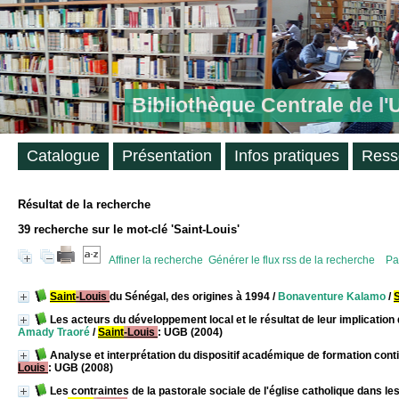
Bibliothèque Centrale de l
Catalogue
Présentation
Infos pratiques
Ress
Résultat de la recherche
39
recherche sur le mot-clé
'Saint-Louis'
Affiner la recherche
Générer le flux rss de la recherche
Pa
Saint
-
Louis
du Sénégal, des origines à 1994
/
Bonaventure Kalamo
/
S
Les acteurs du développement local et le résultat de leur implication 
Amady Traoré
/
Saint
-
Louis
: UGB (2004)
Analyse et interprétation du dispositif académique de formation cont
Louis
: UGB (2008)
Les contraintes de la pastorale sociale de l'église catholique dans le