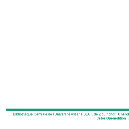
Bibliothèque Centrale de l'Université Assane SECK de Ziguinchor
Cherch
Jstor
Openedition