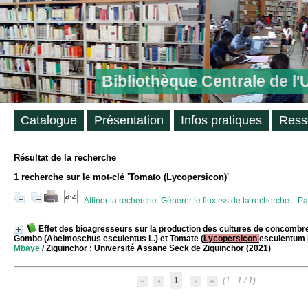
Bibliothèque Centrale de l
Catalogue
Présentation
Infos pratiques
Ress
Résultat de la recherche
1
recherche sur le mot-clé
'Tomato (Lycopersicon)'
Affiner la recherche
Générer le flux rss de la recherche
Pa
Effet des bioagresseurs sur la production des cultures de concombre
Gombo (Abelmoschus esculentus L.) et Tomate (
Lycopersicon
esculentum M
Mbaye
/ Ziguinchor : Université Assane Seck de Ziguinchor (2021)
1
(1 - 1 / 1)