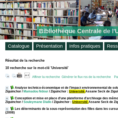
Bibliothèque Centrale de l
Catalogue
Présentation
Infos pratiques
Ress
Résultat de la recherche
10
recherche sur le mot-clé
'Université'
Affiner la recherche
Générer le flux rss de la recherche
Pa
Analyse technico-économique et de l'impact environnemental de solut
Ziguinchor
/
Mamadou Ndour
/ Ziguinchor :
Université
Assane Seck de Zigui
Conception et mise en place d'une plateforme d'archivage des mémoi
Ziguinchor
/
Souleymane Diallo
/ Ziguinchor :
Université
Assane Seck de Zig
Les déterminants de la sous-représentation des filles dans les cursu
(2008)