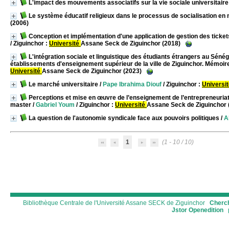
L'impact des mouvements associatifs sur la vie sociale universitaire
Le système éducatif religieux dans le processus de socialisation en m
(2006)
Conception et implémentation d'une application de gestion des ticket
/ Ziguinchor :
Université
Assane Seck de Ziguinchor (2018)
L'intégration sociale et linguistique des étudiants étrangers au Séné
établissements d'enseignement supérieur de la ville de Ziguinchor. Mémoir
Université
Assane Seck de Ziguinchor (2023)
Le marché universitaire
/
Pape Ibrahima Diouf
/ Ziguinchor :
Universi
Perceptions et mise en œuvre de l’enseignement de l’entrepreneuriat 
master
/
Gabriel Youm
/ Ziguinchor :
Université
Assane Seck de Ziguinchor 
La question de l'autonomie syndicale face aux pouvoirs politiques
/
A
1
(1 - 10 / 10)
Bibliothèque Centrale de l'Université Assane SECK de Ziguinchor
Cherch
Jstor
Openedition