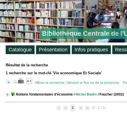
Bibliothèque Centrale de l
Catalogue
Présentation
Infos pratiques
Ress
Résultat de la recherche
1
recherche sur le mot-clé
'Vie economique Et Sociale'
Affiner la recherche
Générer le flux rss de la recherche
Pa
Notions fondamentales d'économie
/
Michel Bialès
/ Foucher (2002)
1
(1 - 1 / 1)