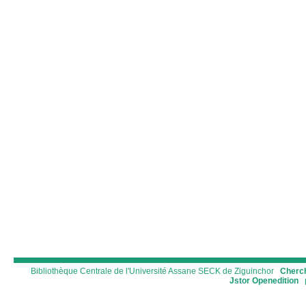
Bibliothèque Centrale de l'Université Assane SECK de Ziguinchor
Cherch
Jstor
Openedition