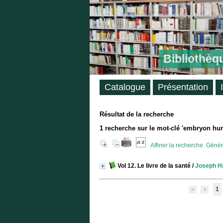
Bibliothèq
Catalogue
Présentation
Résultat de la recherche
1
recherche sur le mot-clé
'embryon hu
Affiner la recherche
Génére
Vol 12. Le livre de la santé
/
Joseph H
1