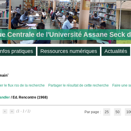
ue Centrale de l'Université Assane Seck 
Infos pratiques
Ressources numériques
Actualités
main'
r le flux rss de la recherche
Partager le résultat de cette recherche
Faire une s
andler
/ Ed. Rencontre (1968)
(1 - 1 / 1)
Par page :
25
50
10