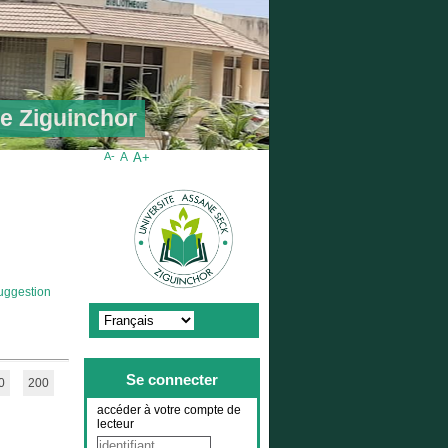
de Ziguinchor
A-
A
A+
uggestion
Se connecter
0
200
accéder à votre compte de
lecteur