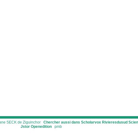
ssane SECK de Ziguinchor
Chercher aussi dans Scholarvox
Rivieresdusud
Scie
Jstor
Openedition
pmb