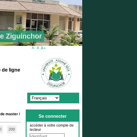
de Ziguinchor
A-
A
A+
 de ligne
 de master
/
Se connecter
accéder à votre compte de
0
200
lecteur