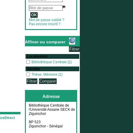
Mot de passe oublié ?
Pas encore inscrit ?
Affiner ou comparer
Localisation
Bibliothèque Centrale
Bibliothèque Centrale
[1]
Section
Thèse, Mémoire
Thèse, Mémoire
[1]
Adresse
Bibliothèque Centrale de
l'Université Assane SECK de
Ziguinchor
nceDirect
BP 523
Ziguinchor - Sénégal