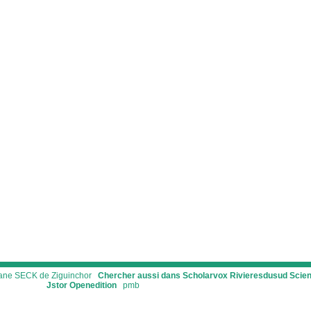
ssane SECK de Ziguinchor
Chercher aussi dans Scholarvox
Rivieresdusud
Scie
Jstor
Openedition
pmb