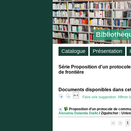
Bibliothèq
Catalogue
Présentation
Série Proposition d'un protocol
de frontière
Documents disponibles dans cett
Faire une suggestion
Affiner 
Proposition d'un protocole de commun
Aissatou Dalanda Diallo
/ Ziguinchor : Univ
1