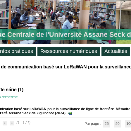
ue Centrale de l'Université Assane Seck 
Infos pratiques
Ressources numériques
Actualités
e de communication basé sur LoRaWAN pour la surveillance
e série (
1
)
la recherche
ication basé sur LoRaWAN pour la surveillance de ligne de frontière. Mémoire
ersité Assane Seck de Ziguinchor (2024)
(1 - 1 / 1)
Par page :
25
50
10