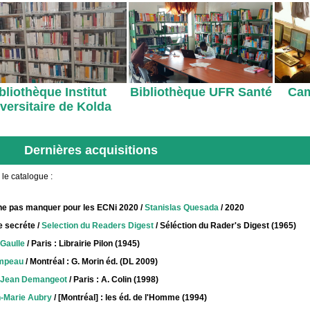
bliothèque Institut
Bibliothèque UFR Santé
Cam
versitaire de Kolda
Dernières acquisitions
 le catalogue :
ne pas manquer pour les ECNi 2020
/
Stanislas Quesada
/ 2020
e secréte
/
Selection du Readers Digest
/ Séléction du Rader's Digest (1965)
 Gaulle
/ Paris : Librairie Pilon (1945)
mpeau
/ Montréal : G. Morin éd. (DL 2009)
Jean Demangeot
/ Paris : A. Colin (1998)
-Marie Aubry
/ [Montréal] : les éd. de l'Homme (1994)