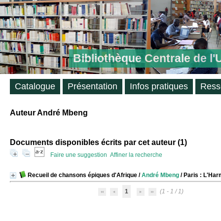
Bibliothèque Centrale de l
Catalogue
Présentation
Infos pratiques
Ress
Auteur André Mbeng
Documents disponibles écrits par cet auteur (
1
)
Faire une suggestion
Affiner la recherche
Recueil de chansons épiques d'Afrique
/
André Mbeng
/ Paris : L'Har
1
(1 - 1 / 1)