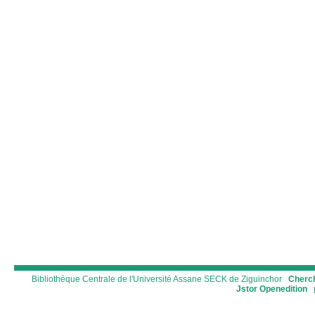
Bibliothèque Centrale de l'Université Assane SECK de Ziguinchor
Cherch
Jstor
Openedition