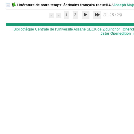
Littérature de notre temps: écrivains français/ recueil 4
/
Joseph Maja
1
2
(1 - 15 / 26)
Bibliothèque Centrale de l'Université Assane SECK de Ziguinchor
Cherch
Jstor
Openedition