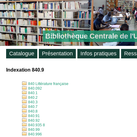
Bibliothèque Centrale de l
Catalogue
Présentation
Infos pratiques
Ress
Indexation 840.9
840 Littérature française
840.092
840.1
840.2
840.3
840.7
840.8
840.91
840.92
840.935 8
840.99
840.996