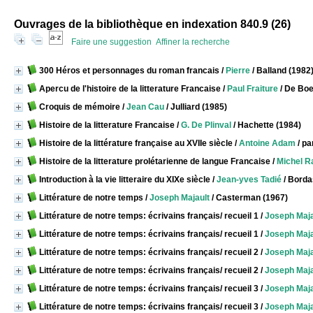
Ouvrages de la bibliothèque en indexation 840.9 (
26
)
Faire une suggestion
Affiner la recherche
300 Héros et personnages du roman francais
/
Pierre
/ Balland (1982
Apercu de l'histoire de la litterature Francaise
/
Paul Fraiture
/ De Bo
Croquis de mémoire
/
Jean Cau
/ Julliard (1985)
Histoire de la litterature Francaise
/
G. De Plinval
/ Hachette (1984)
Histoire de la littérature française au XVIIe siècle
/
Antoine Adam
/ pa
Histoire de la litterature prolétarienne de langue Francaise
/
Michel R
Introduction à la vie litteraire du XIXe siècle
/
Jean-yves Tadié
/ Borda
Littérature de notre temps
/
Joseph Majault
/ Casterman (1967)
Littérature de notre temps: écrivains français/ recueil 1
/
Joseph Maja
Littérature de notre temps: écrivains français/ recueil 1
/
Joseph Maja
Littérature de notre temps: écrivains français/ recueil 2
/
Joseph Maja
Littérature de notre temps: écrivains français/ recueil 2
/
Joseph Maja
Littérature de notre temps: écrivains français/ recueil 3
/
Joseph Maja
Littérature de notre temps: écrivains français/ recueil 3
/
Joseph Maja