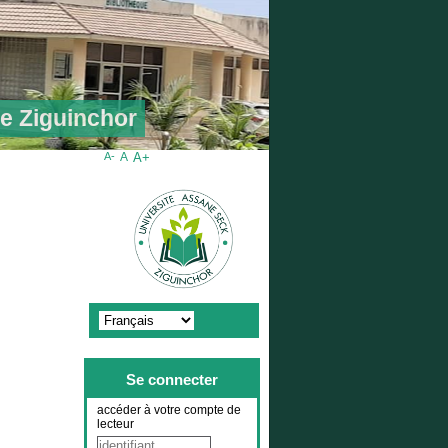
de Ziguinchor
A-
A
A+
Se connecter
accéder à votre compte de
lecteur