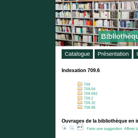
Bibliothèq
Catalogue
Présentation
Indexation 709.6
709
709.04
709.092
709.2
709.32
709.96
Ouvrages de la bibliothèque en i
Faire une suggestion
Affiner 