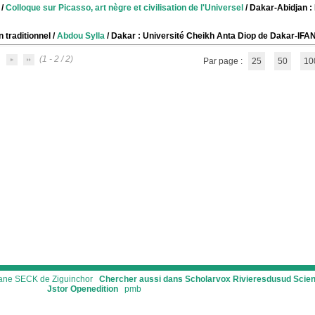
/
Colloque sur Picasso, art nègre et civilisation de l'Universel
/ Dakar-Abidjan :
n traditionnel
/
Abdou Sylla
/ Dakar : Université Cheikh Anta Diop de Dakar-IFAN
(1 - 2 / 2)
Par page :
25
50
10
ssane SECK de Ziguinchor
Chercher aussi dans Scholarvox
Rivieresdusud
Scie
Jstor
Openedition
pmb