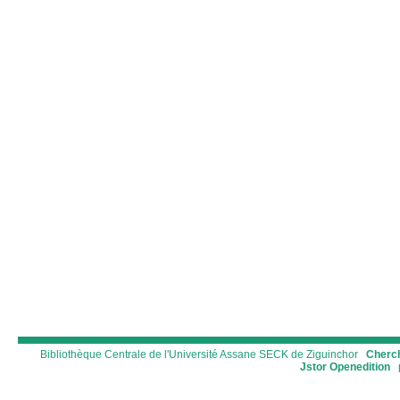
Bibliothèque Centrale de l'Université Assane SECK de Ziguinchor
Cherch
Jstor
Openedition