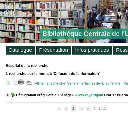
Bibliothèque Centrale de l
Catalogue
Présentation
Infos pratiques
Ress
Résultat de la recherche
1
recherche sur le mot-clé
'Diffusion de l'information'
Affiner la recherche
Générer le flux rss de la recherche
Pa
L’émigration irrégulière au Sénégal
/
Abdoulaye Ngom
/ Paris : l'Har
1
(1 - 1 / 1)