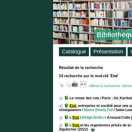
Bibliothèq
Catalogue
Présentation
Résultat de la recherche
14
recherche sur le mot-clé
'Etat'
Affiner la recherche
Génére
Le retour des rois
/ Paris : éd. Kartha
Etat
, entreprise et société pour une
sénégalaises
/
Mame Bineta Fall
/ Saint-Lou
L'
Etat
/
Béligh NABLI
/ Armand Colin 
L'
Etat
et les organismes privés de la
Ziguinchor (2022)