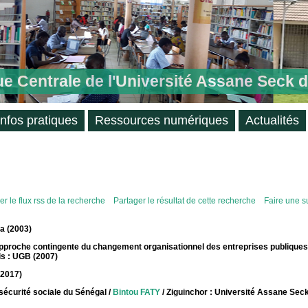
ue Centrale de l'Université Assane Seck 
Infos pratiques
Ressources numériques
Actualités
r le flux rss de la recherche
Partager le résultat de cette recherche
Faire une s
la (2003)
 approche contingente du changement organisationnel des entreprises publiques
is : UGB (2007)
(2017)
 sécurité sociale du Sénégal
/
Bintou FATY
/ Ziguinchor : Université Assane Sec