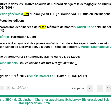
africain dans les Chauves-Souris de Bernard Nanga et le démagogue de Chin
UGB (2008)
ction générale d'
Etat
/ Dakar [SENEGAL] : Groupe SAGA Diffusion International
Actuelles éditions
aradigme des finances de l'
Etat
. Mémoire de master
/
Abdou Kane
/ Ziguinchor
5])
bérein
/ Harmattan (2010)
associatif et syndical des jeunes au Gabon : étude entre expérimentations et c
Omar Bongo de Libreville (1972 à 2006). Thèse de doctorat
/
Martial Soumaho Mav
ique au Gondwana ?
/ Ramonville Sainte Agne : Eres (2005)
mine Diédhiou
in Les annales du sud, N°1 ([08/03/2023])
)
égal de 1959 à 2007
/
Ismaîla madior Fall
/ Dakar : UCAD (2007)
(1 - 14 / 14)
Par page :
25
50
10
ssane SECK de Ziguinchor
Chercher aussi dans Scholarvox
Rivieresdusud
Scie
Jstor
Openedition
pmb