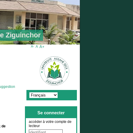
de Ziguinchor
A-
A
A+
uggestion
Se connecter
accéder à votre compte de
lecteur
k de