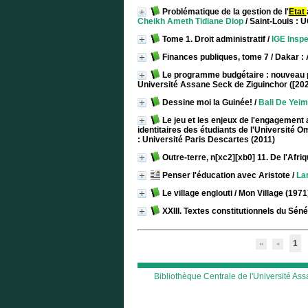
Problématique de la gestion de l'
Etat
Cheikh Ameth Tidiane Diop
/ Saint-Louis : 
Tome 1. Droit administratif
/
IGE Inspe
Finances publiques, tome 7
/ Dakar : 
Le programme budgétaire : nouveau p
Université Assane Seck de Ziguinchor ([202
Dessine moi la Guinée!
/
Bali De Yeim
Le jeu et les enjeux de l'engagement 
identitaires des étudiants de l'Université 
: Université Paris Descartes (2011)
Outre-terre, n[xc2][xb0] 11. De l'Afr
Penser l'éducation avec Aristote
/
La
Le village englouti
/ Mon Village (1971
XXIII. Textes constitutionnels du Sén
1
Bibliothèque Centrale de l'Université A