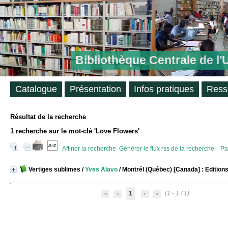
Bibliothèque Centrale de l
Catalogue
Présentation
Infos pratiques
Ress
Résultat de la recherche
1
recherche sur le mot-clé
'Love Flowers'
Affiner la recherche
Générer le flux rss de la recherche
Pa
Vertiges sublimes
/
Yves Alavo
/ Montrél (Québec) [Canada] : Edition
1
(1 - 1 / 1)