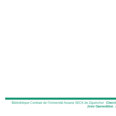
Bibliothèque Centrale de l'Université Assane SECK de Ziguinchor
Cherch
Jstor
Openedition