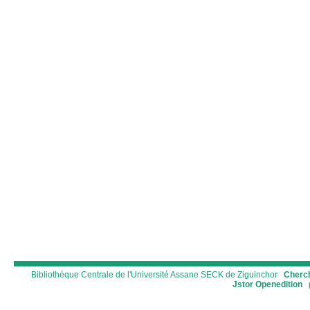
Bibliothèque Centrale de l'Université Assane SECK de Ziguinchor
Cherch
Jstor
Openedition