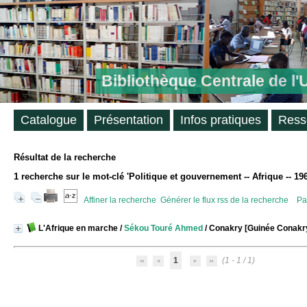
Bibliothèque Centrale de l
Catalogue
Présentation
Infos pratiques
Ress
Résultat de la recherche
1
recherche sur le mot-clé
'Politique et gouvernement -- Afrique -- 19
Affiner la recherche
Générer le flux rss de la recherche
Pa
L'Afrique en marche
/
Sékou Touré Ahmed
/ Conakry [Guinée Conakry
1
(1 - 1 / 1)