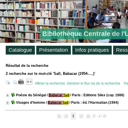
Bibliothèque Centrale de l
Catalogue
Présentation
Infos pratiques
Ress
Résultat de la recherche
2
recherche sur le mot-clé
'Sall, Babacar (1954-....)'
Affiner la recherche
Générer le flux rss de la recherche
Pa
Poésie du Sénégal
/
Babacar
Sall
/ Paris : Editions Silex (cop. 1988)
Visages d'homme
/
Babacar
Sall
/ Paris : éd. l'Harmattan (1994)
1
(1 - 2 / 2)