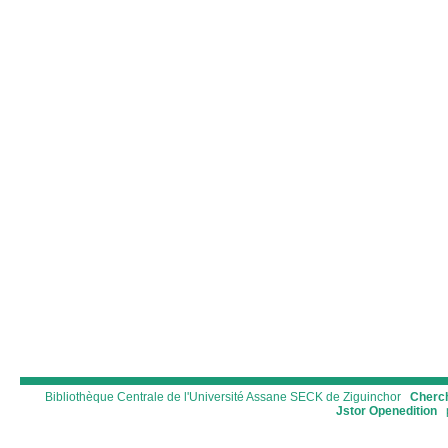
Bibliothèque Centrale de l'Université Assane SECK de Ziguinchor
Cherch
Jstor
Openedition