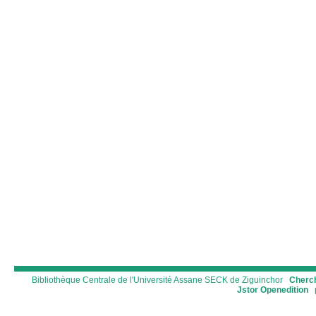
Bibliothèque Centrale de l'Université Assane SECK de Ziguinchor
Cherch
Jstor
Openedition