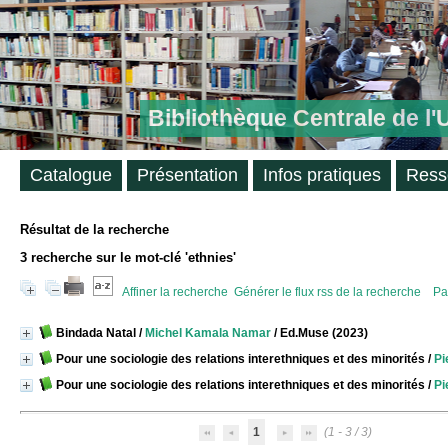
Bibliothèque Centrale de l
Catalogue
Présentation
Infos pratiques
Ress
Résultat de la recherche
3
recherche sur le mot-clé
'ethnies'
Affiner la recherche
Générer le flux rss de la recherche
Pa
Bindada Natal
/
Michel Kamala Namar
/ Ed.Muse (2023)
Pour une sociologie des relations interethniques et des minorités
/
Pi
Pour une sociologie des relations interethniques et des minorités
/
Pi
1
(1 - 3 / 3)