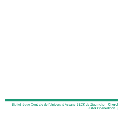
Bibliothèque Centrale de l'Université Assane SECK de Ziguinchor
Cherch
Jstor
Openedition