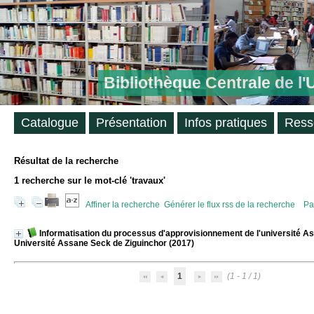
Bibliothèque Centrale de l
Catalogue
Présentation
Infos pratiques
Ress
Résultat de la recherche
1
recherche sur le mot-clé
'travaux'
Affiner la recherche
Générer le flux rss de la recherche
Pa
Informatisation du processus d'approvisionnement de l'université A
Université Assane Seck de Ziguinchor (2017)
1
(1 - 1 / 1)