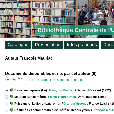
Bibliothèque Centrale de l
Catalogue
Présentation
Infos pratiques
Ress
Auteur François Mauriac
Documents disponibles écrits par cet auteur (
6
)
Faire une suggestion
Affiner la recherche
Baisé aux lépreux (Le)
/
François Mauriac
/ Bernard Grasset (1922)
Mauriac par lui-même
/
Pierre-Henri Simon
/ Ã©d. du Seuil (1953)
Puissanc et la gloire (La): roman
/
Graham Greene
/ France Loisirs (1
Résumés et commentaires deThérèse Desqueyroux
/
François Maur