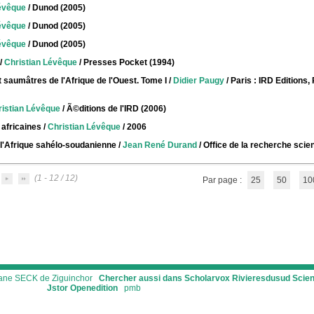
évêque
/ Dunod (2005)
évêque
/ Dunod (2005)
évêque
/ Dunod (2005)
/
Christian Lévêque
/ Presses Pocket (1994)
saumâtres de l'Afrique de l'Ouest. Tome I
/
Didier Paugy
/ Paris : IRD Editions,
istian Lévêque
/ Ã©ditions de l'IRD (2006)
africaines
/
Christian Lévêque
/ 2006
 l'Afrique sahélo-soudanienne
/
Jean René Durand
/ Office de la recherche scien
(1 - 12 / 12)
Par page :
25
50
10
ssane SECK de Ziguinchor
Chercher aussi dans Scholarvox
Rivieresdusud
Scie
Jstor
Openedition
pmb