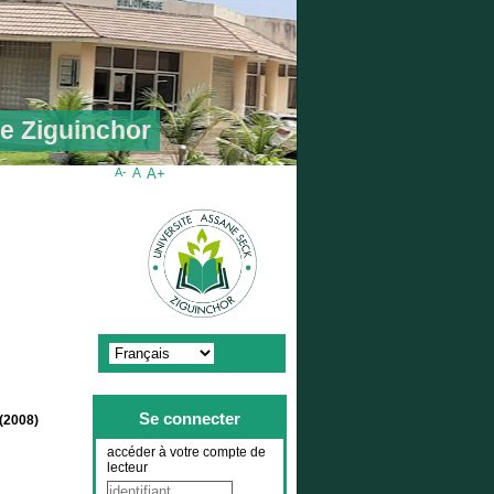
de Ziguinchor
A-
A
A+
Se connecter
 (2008)
accéder à votre compte de
lecteur