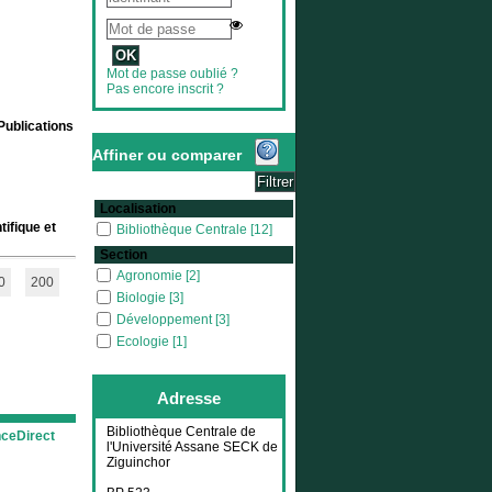
Mot de passe oublié ?
Pas encore inscrit ?
 Publications
Affiner ou comparer
Localisation
tifique et
Bibliothèque Centrale
Bibliothèque Centrale
[12]
Section
Agronomie
Agronomie
[2]
0
200
Biologie
Biologie
[3]
Développement
Développement
[3]
Ecologie
Ecologie
[1]
Economie
Economie
[1]
Environnement
Environnement
[1]
Adresse
Zoologie
Zoologie
[1]
Bibliothèque Centrale de
nceDirect
l'Université Assane SECK de
Ziguinchor