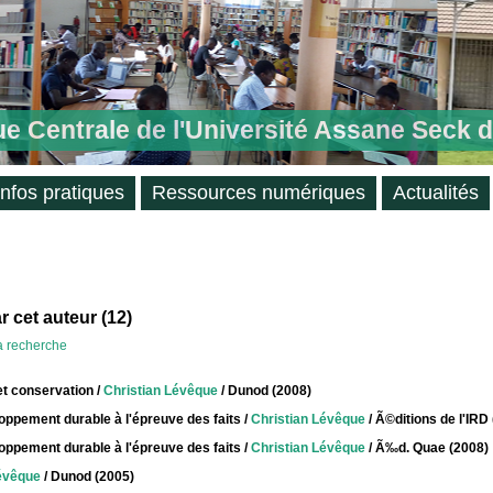
ue Centrale de l'Université Assane Seck 
Infos pratiques
Ressources numériques
Actualités
 cet auteur (
12
)
la recherche
et conservation
/
Christian Lévêque
/ Dunod (2008)
eloppement durable à l'épreuve des faits
/
Christian Lévêque
/ Ã©ditions de l'IRD
eloppement durable à l'épreuve des faits
/
Christian Lévêque
/ Ã‰d. Quae (2008)
évêque
/ Dunod (2005)