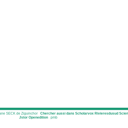
ssane SECK de Ziguinchor
Chercher aussi dans Scholarvox
Rivieresdusud
Scie
Jstor
Openedition
pmb