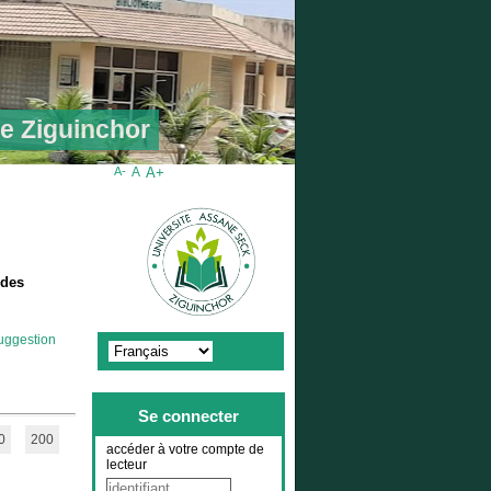
de Ziguinchor
A-
A
A+
 des
uggestion
Se connecter
0
200
accéder à votre compte de
lecteur