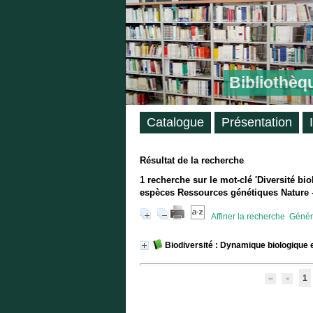
Bibliothèq
Catalogue
Présentation
Résultat de la recherche
1
recherche sur le mot-clé
'Diversité bi
espèces Ressources génétiques Nature -
Affiner la recherche
Génére
Biodiversité : Dynamique biologique 
1