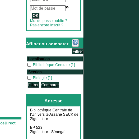
Mot de passe oublié ?
Pas encore inscrit ?
Affiner ou comparer
Localisation
Bibliothèque Centrale
Bibliothèque Centrale
[1]
Section
Biologie
Biologie
[1]
Adresse
Bibliothèque Centrale de
l'Université Assane SECK de
Ziguinchor
nceDirect
BP 523
Ziguinchor - Sénégal