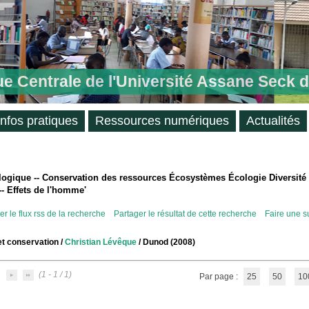
ue Centrale de l'Université Assane Seck 
Infos pratiques
Ressources numériques
Actualités
ologique -- Conservation des ressources Écosystèmes Écologie Diversité
- Effets de l'homme'
r le flux rss de la recherche
Partager le résultat de cette recherche
Faire une s
et conservation
/
Christian Lévêque
/ Dunod (2008)
(1 - 1 / 1)
Par page :
25
50
10