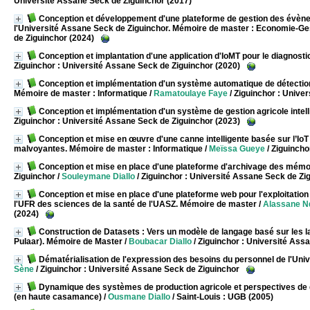
Université Assane Seck de Ziguinchor (2017)
Conception et développement d'une plateforme de gestion des évènem
l'Université Assane Seck de Ziguinchor. Mémoire de master : Economie-Ge
de Ziguinchor (2024)
Conception et implantation d'une application d'IoMT pour le diagnostic
Ziguinchor : Université Assane Seck de Ziguinchor (2020)
Conception et implémentation d'un système automatique de détection, 
Mémoire de master : Informatique
/
Ramatoulaye Faye
/ Ziguinchor : Unive
Conception et implémentation d'un système de gestion agricole intelli
Ziguinchor : Université Assane Seck de Ziguinchor (2023)
Conception et mise en œuvre d'une canne intelligente basée sur l’IoT 
malvoyantes. Mémoire de master : Informatique
/
Meïssa Gueye
/ Ziguincho
Conception et mise en place d'une plateforme d'archivage des mémo
Ziguinchor
/
Souleymane Diallo
/ Ziguinchor : Université Assane Seck de Zi
Conception et mise en place d'une plateforme web pour l'exploitation
l'UFR des sciences de la santé de l'UASZ. Mémoire de master
/
Alassane N
(2024)
Construction de Datasets : Vers un modèle de langage basé sur les l
Pulaar). Mémoire de Master
/
Boubacar Diallo
/ Ziguinchor : Université Ass
Dématérialisation de l'expression des besoins du personnel de l'Un
Sène
/ Ziguinchor : Université Assane Seck de Ziguinchor
Dynamique des systèmes de production agricole et perspectives d
(en haute casamance)
/
Ousmane Diallo
/ Saint-Louis : UGB (2005)