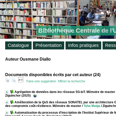
Bibliothèque Centrale de l
Catalogue
Présentation
Infos pratiques
Ress
Auteur Ousmane Diallo
Documents disponibles écrits par cet auteur (
24
)
Faire une suggestion
Affiner la recherche
Agrégation de données dans les réseaux 5G-IoT. Mémoire de master
Ziguinchor (2025)
Amélioration de la QoS des réseaux SONATEL par une architecture 
des compromis coût-résilience. Mémoire de master
/
Taha Maïga
/ Ziguinch
Automatisation du processus d'inscription de l'Institut Supérieur d