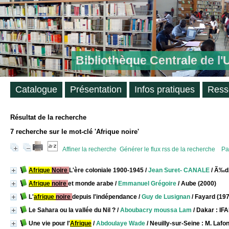
Bibliothèque Centrale de l
Catalogue
Présentation
Infos pratiques
Ress
Résultat de la recherche
7
recherche sur le mot-clé
'Afrique noire'
Affiner la recherche
Générer le flux rss de la recherche
Pa
Afrique
Noire
L'ère coloniale 1900-1945
/
Jean Suret- CANALE
/ Ã‰d.
Afrique
noire
et monde arabe
/
Emmanuel Grégoire
/ Aube (2000)
L'
afrique
noire
depuis l'indépendance
/
Guy de Lusignan
/ Fayard (19
Le Sahara ou la vallée du Nil ?
/
Aboubacry moussa Lam
/ Dakar : IF
Une vie pour l'
Afrique
/
Abdoulaye Wade
/ Neuilly-sur-Seine : M. Lafo