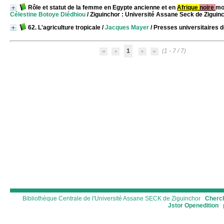
Rôle et statut de la femme en Egypte ancienne et en
Afrique
noire
mo
Célestine Botoye Diédhiou
/ Ziguinchor : Université Assane Seck de Ziguinc
62. L'agriculture tropicale
/
Jacques Mayer
/ Presses universitaires 
1
(1 - 7 / 7)
Bibliothèque Centrale de l'Université Assane SECK de Ziguinchor
Cherch
Jstor
Openedition