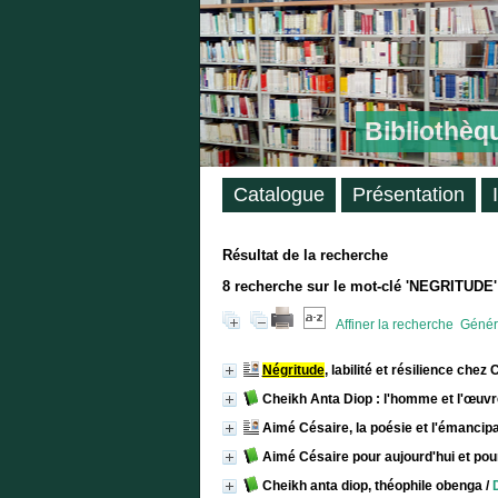
Bibliothèq
Catalogue
Présentation
Résultat de la recherche
8
recherche sur le mot-clé
'NEGRITUDE'
Affiner la recherche
Génére
Négritude
, labilité et résilience chez
Cheikh Anta Diop : l'homme et l'œuvr
Aimé Césaire, la poésie et l'émancip
Aimé Césaire pour aujourd'hui et po
Cheikh anta diop, théophile obenga
/