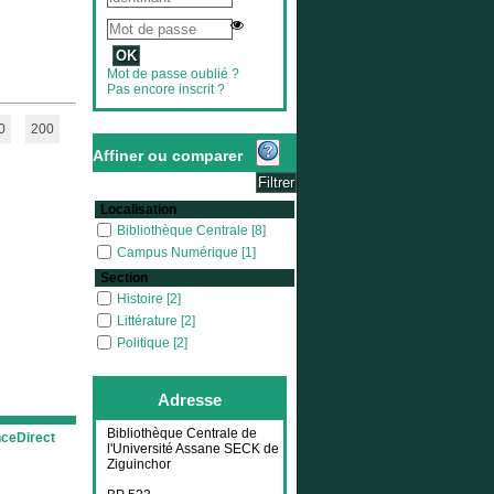
Mot de passe oublié ?
Pas encore inscrit ?
0
200
Affiner ou comparer
Localisation
Bibliothèque Centrale
Bibliothèque Centrale
[8]
Campus Numérique
Campus Numérique
[1]
Section
Histoire
Histoire
[2]
Littérature
Littérature
[2]
Politique
Politique
[2]
Sciences sociales
Sciences sociales
[1]
Sociologie
Sociologie
[1]
Adresse
Bibliothèque Centrale de
nceDirect
l'Université Assane SECK de
Ziguinchor