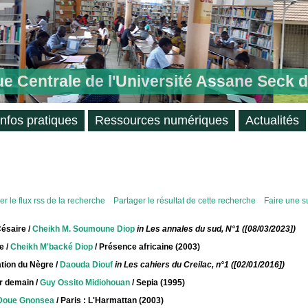
ue Centrale de l'Université Assane Seck 
Infos pratiques
Ressources numériques
Actualités
r le flux rss de la recherche
Partager le résultat de cette recherche
Faire une s
 Césaire
/
Cheikh M. Soumoune Diop
in Les annales du sud, N°1 ([08/03/2023])
e
/
Cheikh M'backé Diop
/ Présence africaine (2003)
ation du Nègre
/
Daouda Diouf
in Les cahiers du Creilac, n°1 ([02/01/2016])
ur demain
/
Guy Ossito Midiohouan
/ Sepia (1995)
Doue Gnonsea
/ Paris : L'Harmattan (2003)