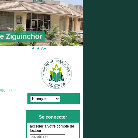
de Ziguinchor
A-
A
A+
uggestion
Se connecter
accéder à votre compte de
lecteur