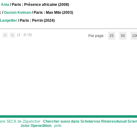
 Anta
/ Paris : Présence africaine (2008)
c
/
Gaston Kelman
/ Paris : Max Milo (2003)
Langellier
/ Paris : Perrin (2024)
(1 - 8 / 8)
Par page :
25
50
10
ssane SECK de Ziguinchor
Chercher aussi dans Scholarvox
Rivieresdusud
Scie
Jstor
Openedition
pmb